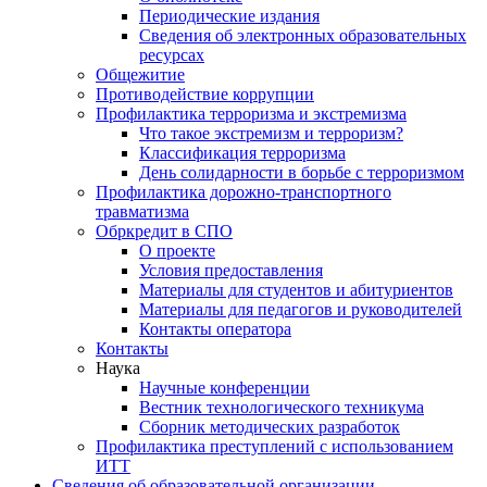
Периодические издания
Сведения об электронных образовательных
ресурсах
Общежитие
Противодействие коррупции
Профилактика терроризма и экстремизма
Что такое экстремизм и терроризм?
Классификация терроризма
День солидарности в борьбе с терроризмом
Профилактика дорожно-транспортного
травматизма
Обркредит в СПО
О проекте
Условия предоставления
Материалы для студентов и абитуриентов
Материалы для педагогов и руководителей
Контакты оператора
Контакты
Наука
Научные конференции
Вестник технологического техникума
Сборник методических разработок
Профилактика преступлений с использованием
ИТТ
Сведения об образовательной организации