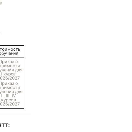
"
тоимость
обучения
Приказ о
тоимости
учения для
I курса
026/2027
Приказ о
тоимости
учения для
II, III, IV
курсов
026/2027
НТТ: