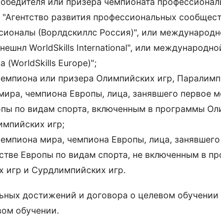
победителя или призера чемпионата профессионал
 "Агентство развития профессиональных сообщест
сионалы (Ворлдскиллс Россия)", или международ
ешнл WorldSkills International", или международно
(WorldSkills Europe)";
чемпиона или призера Олимпийских игр, Паралимп
мира, чемпиона Европы, лица, занявшего первое м
опы по видам спорта, включенным в программы О
импийских игр;
чемпиона мира, чемпиона Европы, лица, занявшего
нстве Европы по видам спорта, не включенным в п
 игр и Сурдлимпийских игр.
ьных достижений и договора о целевом обучении
вом обучении.