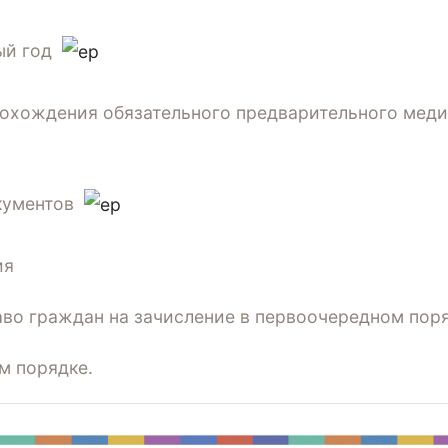
ый год
охождения обязательного предварительного мед
кументов
ия
во граждан на зачисление в первоочередном пор
м порядке.