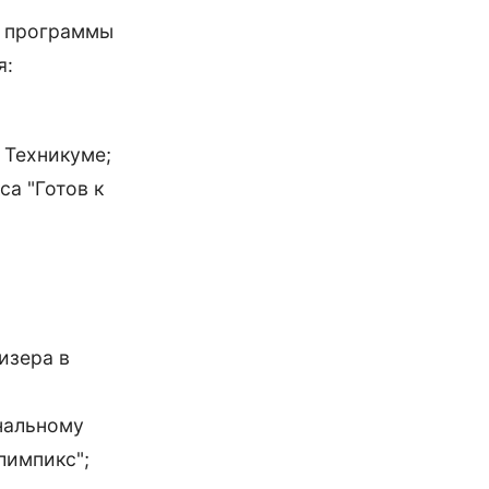
 программы
я:
 Техникуме;
а "Готов к
изера в
нальному
лимпикс";