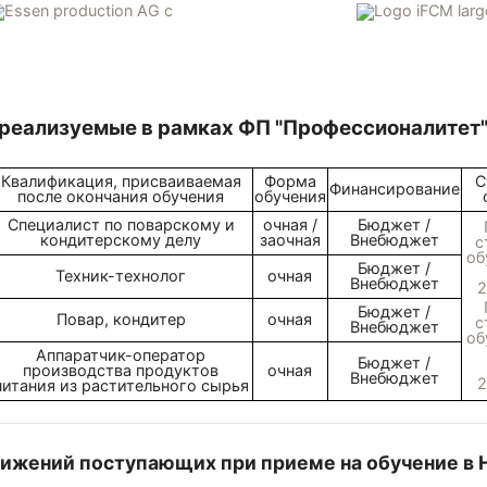
 реализуемые в рамках ФП "Профессионалитет
С
Квалификация, присваиваемая
Форма
Финансирование
после окончания обучения
обучения
Специалист по поварскому и
очная /
Бюджет /
кондитерскому делу
заочная
Внебюджет
с
об
Бюджет /
Техник-технолог
очная
Внебюджет
2
Бюджет /
Повар, кондитер
очная
с
Внебюджет
об
Аппаратчик-оператор
Бюджет /
производства продуктов
очная
Внебюджет
2
питания из растительного сырья
ижений поступающих при приеме на обучение в 