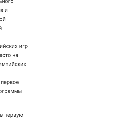
ьного
в и
ной
й
ийских игр
есто на
лимпийских
 первое
рограммы
 в первую