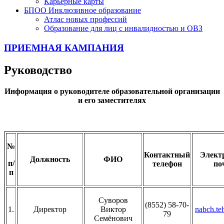
Карьерные карты
БПОО Инклюзивное образование
Атлас новых профессий
Образование для лиц с инвалидностью и ОВЗ
ПРИЕМНАЯ КАМПАНИЯ
Руководство
Информация о руководителе образовательной организации
и его заместителях
№
Контактный
Элект
Должность
ФИО
п/
телефон
по
п
Суворов
(8552) 58-70-
1.
Директор
Виктор
nabch.te
79
Семёнович