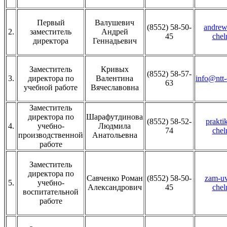
Первый
Валушевич
(8552) 58-50-
andrew
2.
заместитель
Андрей
45
chel
директора
Геннадьевич
Заместитель
Кривых
(8552) 58-57-
3.
директора по
Валентина
info@ntt-
63
учебной работе
Вячеславовна
Заместитель
директора по
Шарафутдинова
(8552) 58-52-
prakti
4.
учебно-
Людмила
74
chel
производственной
Анатольевна
работе
Заместитель
директора по
Савченко Роман
(8552) 58-50-
zam-uv
5.
учебно-
Александрович
45
chel
воспитательной
работе