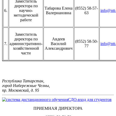
Заместитель
директора по
Табарова Елена
(8552) 58-57-
6.
научно-
info@ntt-
Валериановна
63
методической
работе
Заместитель
директора по
Авдеев
(8552) 58-50-
7.
административно-
Василий
info@ntt-
77
хозяйственной
Александрович
части
Республика Татарстан,
город Набережные Челны,
пр. Московский, д. 95
СДО-вход для студентов
ПРИЕМНАЯ ДИРЕКТОРА