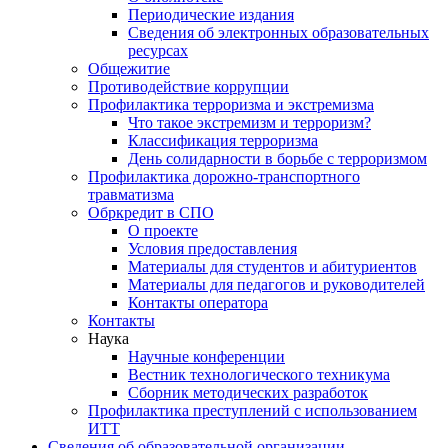
Периодические издания
Сведения об электронных образовательных
ресурсах
Общежитие
Противодействие коррупции
Профилактика терроризма и экстремизма
Что такое экстремизм и терроризм?
Классификация терроризма
День солидарности в борьбе с терроризмом
Профилактика дорожно-транспортного
травматизма
Обркредит в СПО
О проекте
Условия предоставления
Материалы для студентов и абитуриентов
Материалы для педагогов и руководителей
Контакты оператора
Контакты
Наука
Научные конференции
Вестник технологического техникума
Сборник методических разработок
Профилактика преступлений с использованием
ИТТ
Сведения об образовательной организации