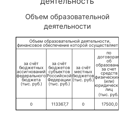
деятельность
Объем образовательной
деятельности
Объем образовательной деятельности,
финансовое обеспечение которой осуществляется
по
договорам
об
за счёт
за счёт
образовании
бюджетных
бюджетов
за счёт
за счет
ассигнований
субъектов
местных
средств
федерального
Российской
бюджетов
физических и
бюджета
Федерации
(тыс. руб.)
(или)
(тыс. руб.)
(тыс. руб.)
юридических
лиц
(тыс. руб.)
113367,7
17500,0
0
0