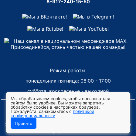
8-917-240-15-50
Режим работы:
понедельник-пятница: 08:00 - 17:00
суббота, воскресенье - выходной
Мы обрабатываем cookies, чтобы пользоваться
сайтом было удобнее. Вы можете запретить
обработку cookies в настройках браузера.
Версия для 
Пожалуйста, ознакомьтесь с
политикой
конфиденциальности
Принять
2005-2025 © ГАПОУ "Набережночелнинский технологический
техникум" (ГАПОУ "НТТ")
Официальный сайт